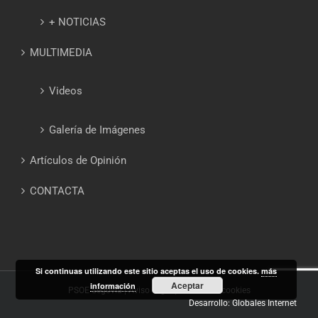
+ NOTICIAS
MULTIMEDIA
Videos
Galería de Imágenes
Artículos de Opinión
CONTACTA
Si continuas utilizando este sitio aceptas el uso de cookies.
más
Aceptar
información
PSOE Segovia |
Aviso Legal
|
Política de cookies
Desarrollo: Globales Internet