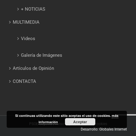
+ NOTICIAS
MULTIMEDIA
Videos
Galería de Imágenes
Artículos de Opinión
CONTACTA
Si continuas utilizando este sitio aceptas el uso de cookies.
más
Aceptar
información
PSOE Segovia |
Aviso Legal
|
Política de cookies
Desarrollo: Globales Internet