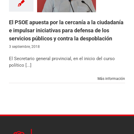
 de los servicios
cos y contra la
espoblación
icias
Partido
El PSOE apuesta por la cercanía a la ciudadanía
e impulsar iniciativas para defensa de los
servicios públicos y contra la despoblación
3 septiembre, 2018
El Secretario general provincial, en el inicio del curso
político [...]
Más información