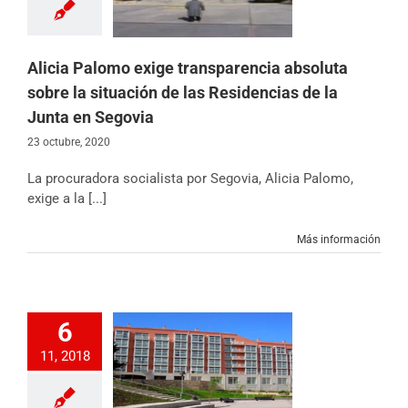
ias de la Junta en
Segovia
 Castilla y León
icias
Partido
Alicia Palomo exige transparencia absoluta
sobre la situación de las Residencias de la
Junta en Segovia
23 octubre, 2020
La procuradora socialista por Segovia, Alicia Palomo,
exige a la [...]
Más información
6
denuncia que solo
11, 2018
cada 100 plazas
denciales para
as mayores son
cas en Segovia